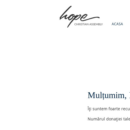
ACASA
Mulțumim, 
Îți suntem foarte rec
Numărul donației tale