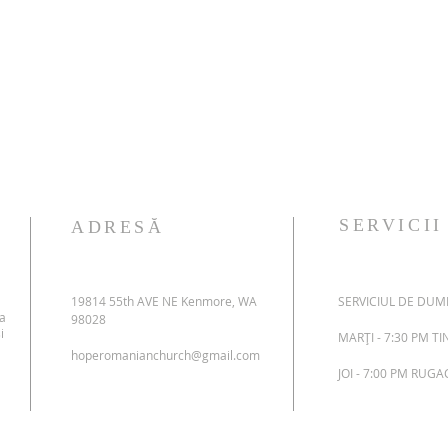
SERVICII
ADRESĂ
19814 55th AVE NE Kenmore, WA
SERVICIUL DE DUMI
 a
98028
i
MARȚI - 7:30 PM T
hoperomanianchurch@gmail.com
JOI - 7:00 PM RUG