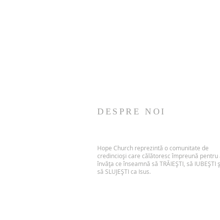
DESPRE NOI
Hope Church reprezintă o comunitate de
credincioși care călătoresc împreună pentru
învăța ce înseamnă să TRĂIEȘTI, să IUBEȘTI ș
să SLUJEȘTI ca Isus.