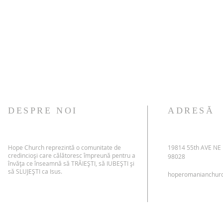
DESPRE NOI
ADRESĂ
Hope Church reprezintă o comunitate de
19814 55th AVE NE
credincioși care călătoresc împreună pentru a
98028
învăța ce înseamnă să TRĂIEȘTI, să IUBEȘTI și
să SLUJEȘTI ca Isus.
hoperomanianchur