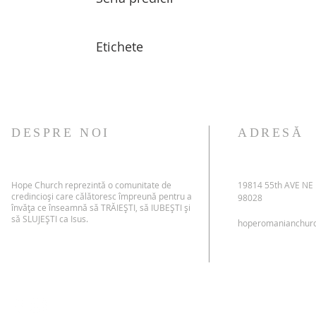
Etichete
DESPRE NOI
ADRESĂ
Hope Church reprezintă o comunitate de
19814 55th AVE NE
credincioși care călătoresc împreună pentru a
98028
învăța ce înseamnă să TRĂIEȘTI, să IUBEȘTI și
să SLUJEȘTI ca Isus.
hoperomanianchur