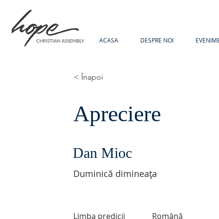
ACASA
DESPRE NOI
EVENIM
< Înapoi
Apreciere
Dan Mioc
Duminică dimineața
Limba predicii
Română