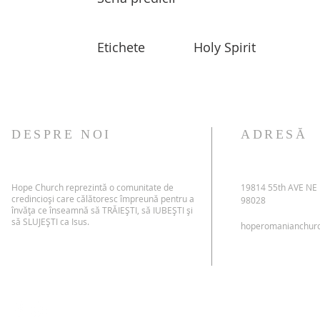
Etichete
Holy Spirit
DESPRE NOI
ADRESĂ
Hope Church reprezintă o comunitate de
19814 55th AVE NE
credincioși care călătoresc împreună pentru a
98028
învăța ce înseamnă să TRĂIEȘTI, să IUBEȘTI și
să SLUJEȘTI ca Isus.
hoperomanianchur