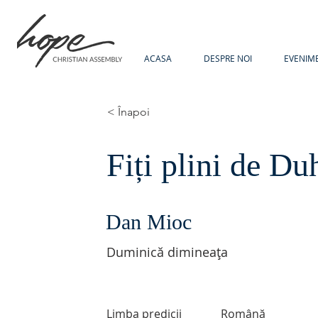
ACASA
DESPRE NOI
EVENIM
< Înapoi
Fiți plini de Du
Dan Mioc
Duminică dimineața
Limba predicii
Română