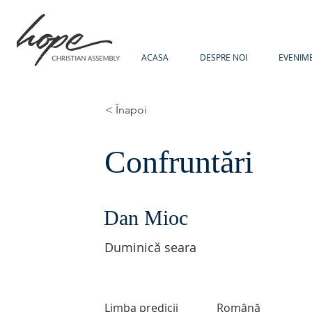
ACASA
DESPRE NOI
EVENIM
< Înapoi
Confruntări
Dan Mioc
Duminică seara
Limba predicii
Română