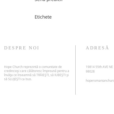
Etichete
DESPRE NOI
ADRESĂ
Hope Church reprezintă o comunitate de
19814 55th AVE NE
credincioși care călătoresc împreună pentru a
98028
învăța ce înseamnă să TRĂIEȘTI, să IUBEȘTI și
să SLUJEȘTI ca Isus.
hoperomanianchur