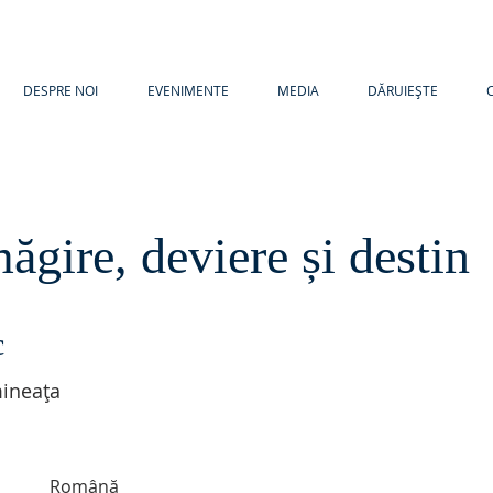
DESPRE NOI
EVENIMENTE
MEDIA
DĂRUIEȘTE
gire, deviere și destin
c
ineața
Română