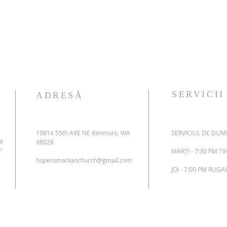
SERVICII
ADRESĂ
19814 55th AVE NE Kenmore, WA
SERVICIUL DE DUMI
 a
98028
i
MARȚI - 7:30 PM T
hoperomanianchurch@gmail.com
JOI - 7:00 PM RUG