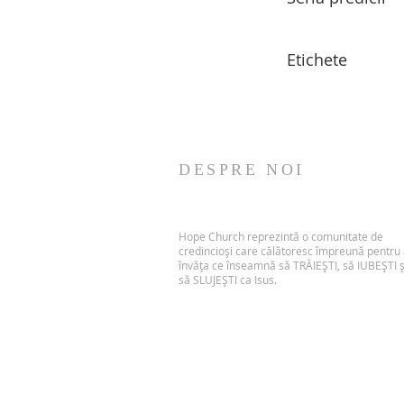
Etichete
DESPRE NOI
Hope Church reprezintă o comunitate de
credincioși care călătoresc împreună pentru
învăța ce înseamnă să TRĂIEȘTI, să IUBEȘTI ș
să SLUJEȘTI ca Isus.