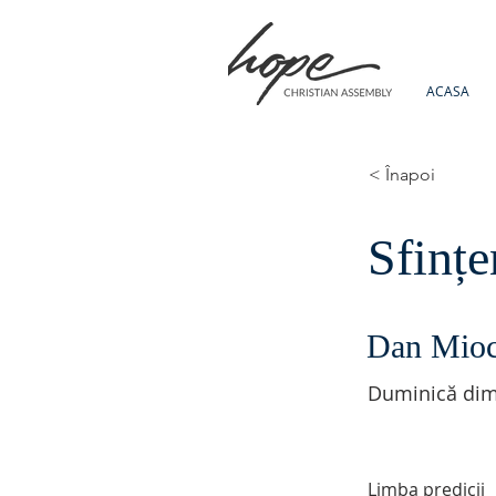
ACASA
< Înapoi
Sfinț
Dan Mio
Duminică dim
Limba predicii