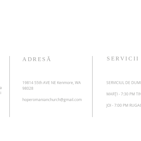
SERVICII
ADRESĂ
19814 55th AVE NE Kenmore, WA
SERVICIUL DE DUMI
 a
98028
i
MARȚI - 7:30 PM T
hoperomanianchurch@gmail.com
JOI - 7:00 PM RUG