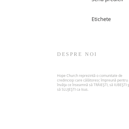
Etichete
DESPRE NOI
Hope Church reprezintă o comunitate de
credincioși care călătoresc împreună pentru
învăța ce înseamnă să TRĂIEȘTI, să IUBEȘTI ș
să SLUJEȘTI ca Isus.