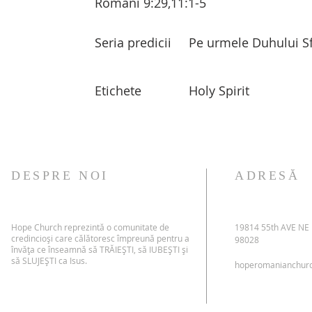
Romani 9:29,11:1-5
Seria predicii
Pe urmele Duhului S
Etichete
Holy Spirit
DESPRE NOI
ADRESĂ
Hope Church reprezintă o comunitate de
19814 55th AVE NE
credincioși care călătoresc împreună pentru a
98028
învăța ce înseamnă să TRĂIEȘTI, să IUBEȘTI și
să SLUJEȘTI ca Isus.
hoperomanianchur