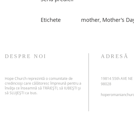
Etichete
mother, Mother's Da
DESPRE NOI
ADRESĂ
Hope Church reprezintă o comunitate de
19814 55th AVE NE
credincioși care călătoresc împreună pentru a
98028
învăța ce înseamnă să TRĂIEȘTI, să IUBEȘTI și
să SLUJEȘTI ca Isus.
hoperomanianchur