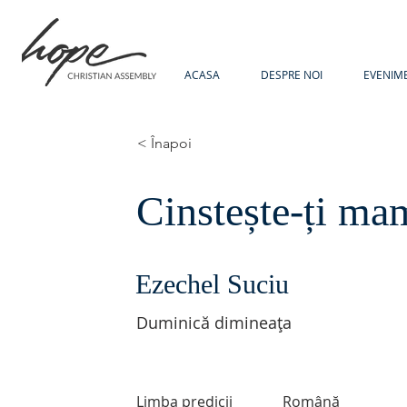
ACASA
DESPRE NOI
EVENIM
< Înapoi
Cinstește-ți ma
Ezechel Suciu
Duminică dimineața
Limba predicii
Română