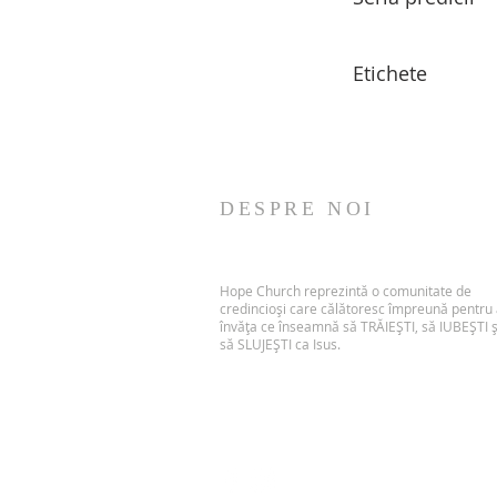
Etichete
DESPRE NOI
Hope Church reprezintă o comunitate de
credincioși care călătoresc împreună pentru
învăța ce înseamnă să TRĂIEȘTI, să IUBEȘTI ș
să SLUJEȘTI ca Isus.