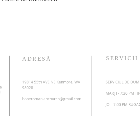
SERVICII
ADRESĂ
19814 55th AVE NE Kenmore, WA
SERVICIUL DE DUMI
 a
98028
i
MARȚI - 7:30 PM T
hoperomanianchurch@gmail.com
JOI - 7:00 PM RUG