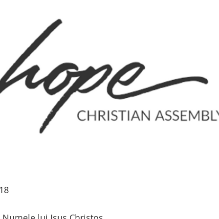
-18
Numele lui Isus Christos