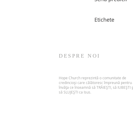
Etichete
DESPRE NOI
Hope Church reprezintă o comunitate de
credincioși care călătoresc împreună pentru
învăța ce înseamnă să TRĂIEȘTI, să IUBEȘTI ș
să SLUJEȘTI ca Isus.