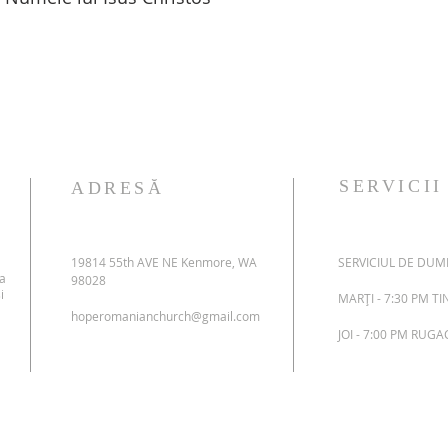
SERVICII
ADRESĂ
19814 55th AVE NE Kenmore, WA
SERVICIUL DE DUMI
 a
98028
i
MARȚI - 7:30 PM T
hoperomanianchurch@gmail.com
JOI - 7:00 PM RUG