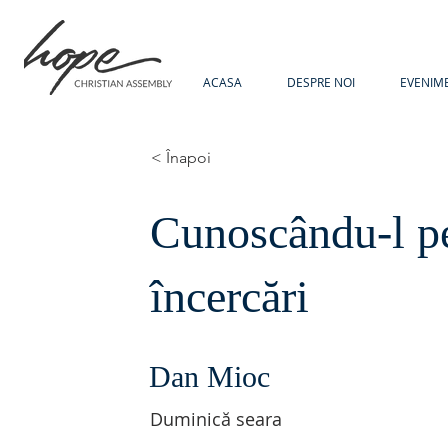
ACASA
DESPRE NOI
EVENIM
< Înapoi
Cunoscându-l p
încercări
Dan Mioc
Duminică seara