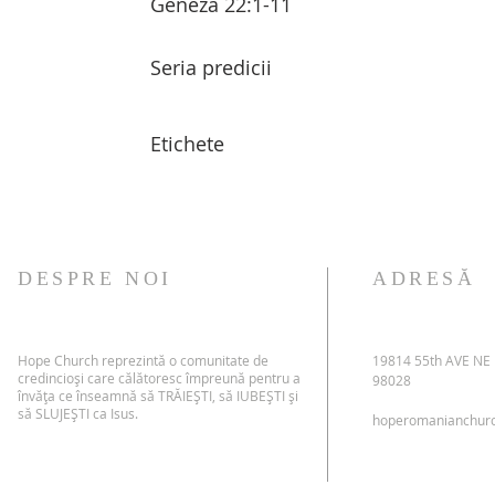
Geneza 22:1-11
Seria predicii
Etichete
DESPRE NOI
ADRESĂ
Hope Church reprezintă o comunitate de
19814 55th AVE NE
credincioși care călătoresc împreună pentru a
98028
învăța ce înseamnă să TRĂIEȘTI, să IUBEȘTI și
să SLUJEȘTI ca Isus.
hoperomanianchur