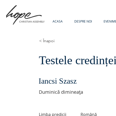
ACASA
DESPRE NOI
EVENIM
< Înapoi
Testele credințe
Iancsi Szasz
Duminică dimineața
Limba predicii
Română