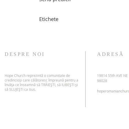
Etichete
DESPRE NOI
ADRESĂ
Hope Church reprezintă o comunitate de
19814 55th AVE NE
credincioși care călătoresc împreună pentru a
98028
învăța ce înseamnă să TRĂIEȘTI, să IUBEȘTI și
să SLUJEȘTI ca Isus.
hoperomanianchur