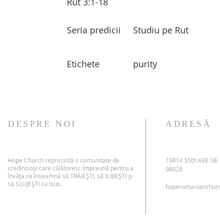
Rut 3:1-18
Seria predicii
Studiu pe Rut
Etichete
purity
DESPRE NOI
ADRESĂ
Hope Church reprezintă o comunitate de
19814 55th AVE NE
credincioși care călătoresc împreună pentru a
98028
învăța ce înseamnă să TRĂIEȘTI, să IUBEȘTI și
să SLUJEȘTI ca Isus.
hoperomanianchur