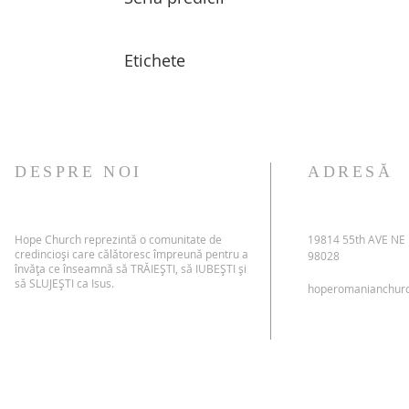
Etichete
DESPRE NOI
ADRESĂ
Hope Church reprezintă o comunitate de
19814 55th AVE NE
credincioși care călătoresc împreună pentru a
98028
învăța ce înseamnă să TRĂIEȘTI, să IUBEȘTI și
să SLUJEȘTI ca Isus.
hoperomanianchur