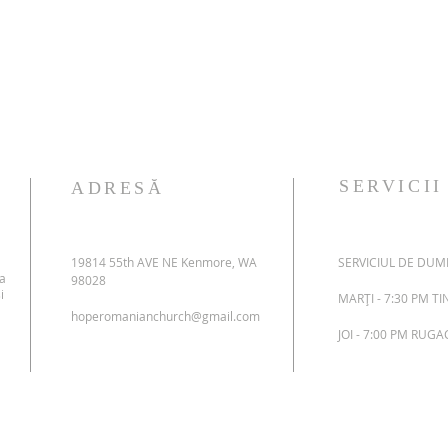
SERVICII
ADRESĂ
19814 55th AVE NE Kenmore, WA
SERVICIUL DE DUMI
 a
98028
i
MARȚI - 7:30 PM T
hoperomanianchurch@gmail.com
JOI - 7:00 PM RUG