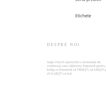
Etichete
DESPRE NOI
Hope Church reprezintă o comunitate de
credincioși care călătoresc împreună pentru
învăța ce înseamnă să TRĂIEȘTI, să IUBEȘTI ș
să SLUJEȘTI ca Isus.