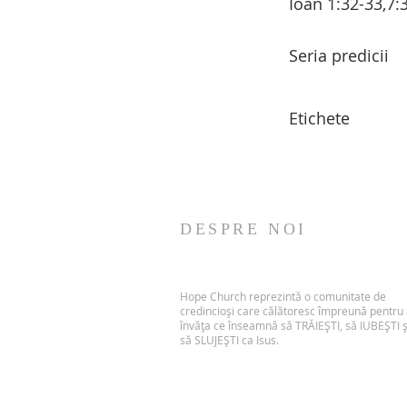
Ioan 1:32-33,7:3
Seria predicii
Etichete
DESPRE NOI
Hope Church reprezintă o comunitate de
credincioși care călătoresc împreună pentru
învăța ce înseamnă să TRĂIEȘTI, să IUBEȘTI ș
să SLUJEȘTI ca Isus.