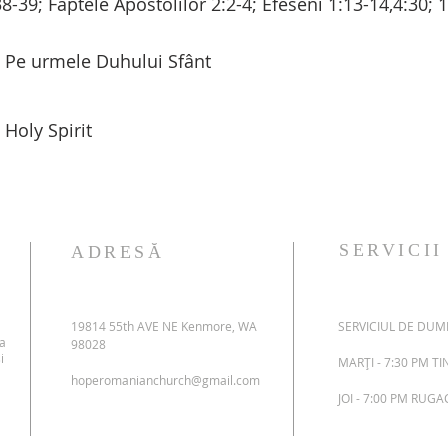
8-39; Faptele Apostolilor 2:2-4; Efeseni 1:13-14,4:30; 
Pe urmele Duhului Sfânt
Holy Spirit
SERVICII
ADRESĂ
19814 55th AVE NE Kenmore, WA
SERVICIUL DE DUMI
 a
98028
i
MARȚI - 7:30 PM T
hoperomanianchurch@gmail.com
JOI - 7:00 PM RUG