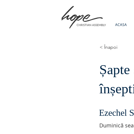
ACASA
< Înapoi
Șapte 
înșept
Ezechel S
Duminică sea