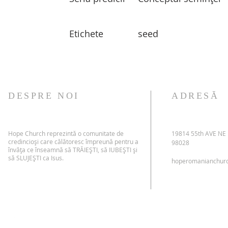
Etichete
seed
DESPRE NOI
ADRESĂ
Hope Church reprezintă o comunitate de
19814 55th AVE NE
credincioși care călătoresc împreună pentru a
98028
învăța ce înseamnă să TRĂIEȘTI, să IUBEȘTI și
să SLUJEȘTI ca Isus.
hoperomanianchur