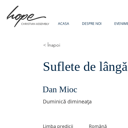
ACASA
DESPRE NOI
EVENIM
< Înapoi
Suflete de lâng
Dan Mioc
Duminică dimineața
Limba predicii
Română