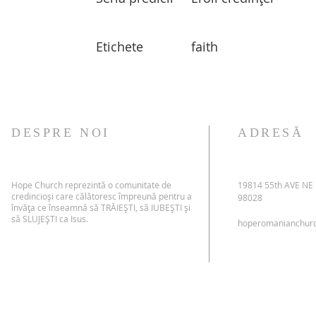
Etichete
faith
DESPRE NOI
ADRESĂ
Hope Church reprezintă o comunitate de
19814 55th AVE NE
credincioși care călătoresc împreună pentru a
98028
învăța ce înseamnă să TRĂIEȘTI, să IUBEȘTI și
să SLUJEȘTI ca Isus.
hoperomanianchur