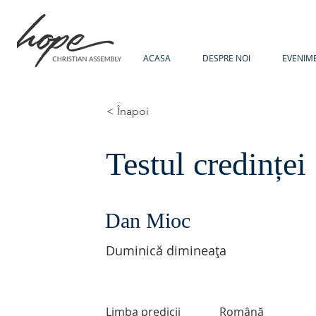
ACASA
DESPRE NOI
EVENIM
< Înapoi
Testul credinței
Dan Mioc
Duminică dimineața
Limba predicii
Română