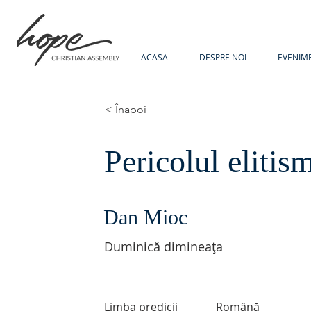
ACASA
DESPRE NOI
EVENIM
< Înapoi
Pericolul elitis
Dan Mioc
Duminică dimineața
Limba predicii
Română