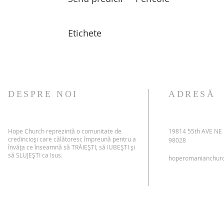
Etichete
DESPRE NOI
ADRESĂ
Hope Church reprezintă o comunitate de
19814 55th AVE NE
credincioși care călătoresc împreună pentru a
98028
învăța ce înseamnă să TRĂIEȘTI, să IUBEȘTI și
să SLUJEȘTI ca Isus.
hoperomanianchur