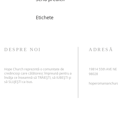
Etichete
DESPRE NOI
ADRESĂ
Hope Church reprezintă o comunitate de
19814 55th AVE NE
credincioși care călătoresc împreună pentru a
98028
învăța ce înseamnă să TRĂIEȘTI, să IUBEȘTI și
să SLUJEȘTI ca Isus.
hoperomanianchur