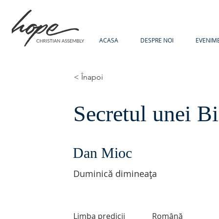
ACASA
DESPRE NOI
EVENIM
< Înapoi
Secretul unei Bi
Dan Mioc
Duminică dimineața
Limba predicii
Română