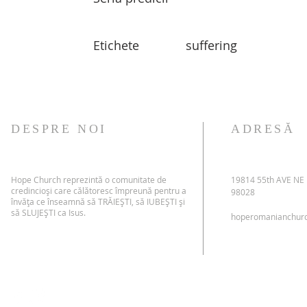
Etichete
suffering
DESPRE NOI
ADRESĂ
Hope Church reprezintă o comunitate de
19814 55th AVE NE
credincioși care călătoresc împreună pentru a
98028
învăța ce înseamnă să TRĂIEȘTI, să IUBEȘTI și
să SLUJEȘTI ca Isus.
hoperomanianchur