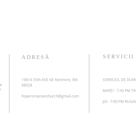
SERVICII
ADRESĂ
19814 55th AVE NE Kenmore, WA
SERVICIUL DE DUMI
 a
98028
i
MARȚI - 7:30 PM T
hoperomanianchurch@gmail.com
JOI - 7:00 PM RUG