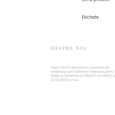
Etichete
DESPRE NOI
Hope Church reprezintă o comunitate de
credincioși care călătoresc împreună pentru
învăța ce înseamnă să TRĂIEȘTI, să IUBEȘTI ș
să SLUJEȘTI ca Isus.