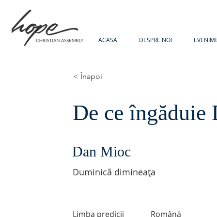
ACASA
DESPRE NOI
EVENIM
< Înapoi
De ce îngăduie
Dan Mioc
Duminică dimineața
Limba predicii
Română