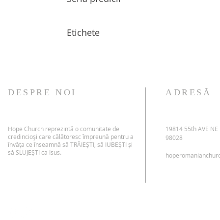
Etichete
DESPRE NOI
ADRESĂ
Hope Church reprezintă o comunitate de
19814 55th AVE NE
credincioși care călătoresc împreună pentru a
98028
învăța ce înseamnă să TRĂIEȘTI, să IUBEȘTI și
să SLUJEȘTI ca Isus.
hoperomanianchur