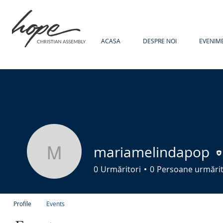
ACASA
DESPRE NOI
EVENIM
mariamelindapop
mariamelindapop
0
Urmăritori
0
Persoane urmări
Profile
Events