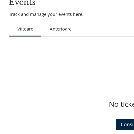
Events
Track and manage your events here.
Viitoare
Anterioare
No tick
Consu