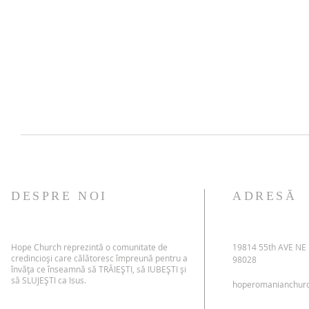
DESPRE NOI
ADRESĂ
Hope Church reprezintă o comunitate de
19814 55th AVE NE
credincioși care călătoresc împreună pentru a
98028
învăța ce înseamnă să TRĂIEȘTI, să IUBEȘTI și
să SLUJEȘTI ca Isus.
hoperomanianchur